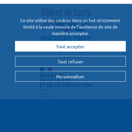
Ce site utilise des cookies dans un but strictement
limité à la seule mesure de l’audience du site de
manière anonyme.
Tout accepter
Financées
et pilotées par :
Tout refuser
Personnaliser
Le projet
Les contributeurs
Les clés
Nos partenaires
Contact