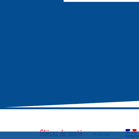
Financées
et pilotées par :