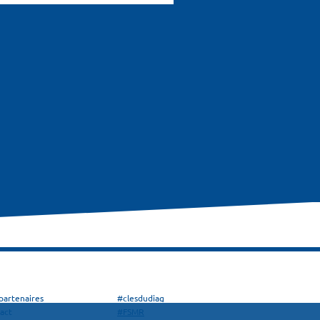
partenaires
#clesdudiag
act
#FSMR