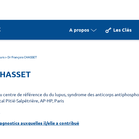
A propos
Les Clés
urs
>
Dr François CHASSET
 CHASSET
centre de référence du du lupus, syndrome des anticorps antiphosphol
l Pitié-Salpêtrière, AP-HP, Paris
R
iagnostics auxquelles il/elle a contribué