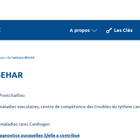
A propos
Les Clés
urs
>
Dr Nathalie BEHAR
 BEHAR
Pontchaillou
 maladies vasculaires, centre de compétence des troubles du rythme car
é maladies rares Cardiogen
iagnostics auxquelles il/elle a contribué