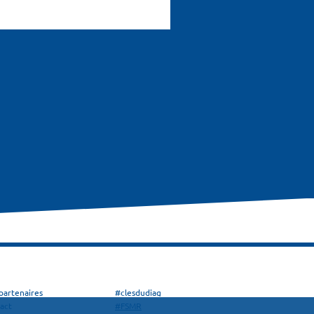
partenaires
#clesdudiag
act
#FSMR