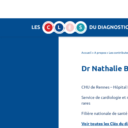
Panneau de gestion des cookies
SEARCH :
Accueil
>
A propos > Les contribute
Dr Nathalie
CHU de Rennes – Hôpital 
Service de cardiologie et
rares
Filière nationale de sant
Voir toutes les Clés du d