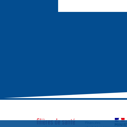
Financées
et pilotées par :