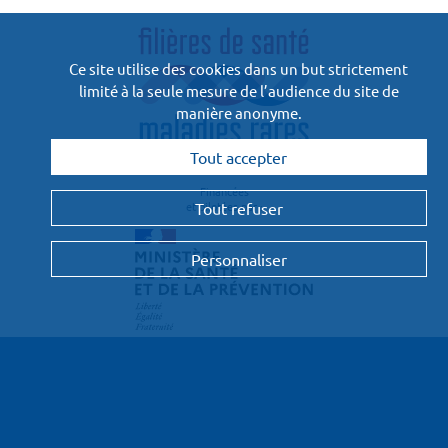
Ce site utilise des cookies dans un but strictement
limité à la seule mesure de l’audience du site de
manière anonyme.
Tout accepter
Financées
et pilotées par :
Tout refuser
Personnaliser
Le projet
Les contributeurs
Les clés
Nos partenaires
Contact