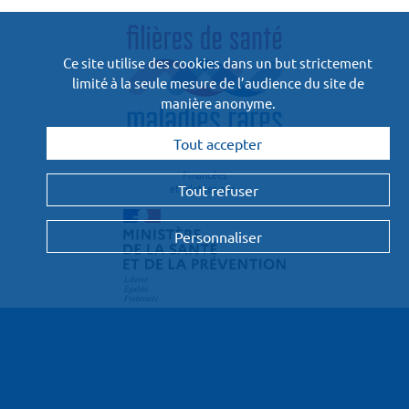
Ce site utilise des cookies dans un but strictement
limité à la seule mesure de l’audience du site de
manière anonyme.
Tout accepter
Financées
et pilotées par :
Tout refuser
Personnaliser
Le projet
Les contributeurs
Les clés
Nos partenaires
Contact