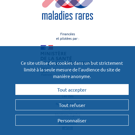
Financées
et pilotées par :
Ce site utilise des cookies dans un but strictement
limité à la seule mesure de l’audience du site de
manière anonyme.
Le projet
Tout accepter
Les contributeurs
Les clés
Nos partenaires
Tout refuser
Contact
Mentions légales
Personnaliser
#clesdudiag
#FSMR