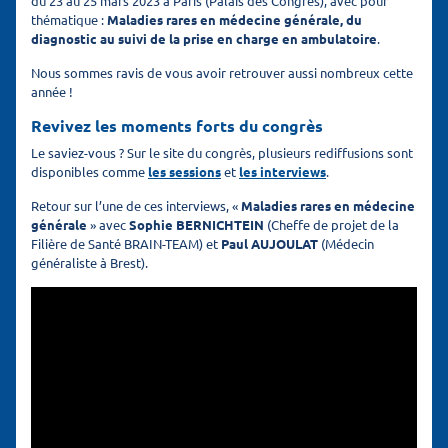
du 23 au 25 mars 2023 à Paris (Palais des Congrès), avec pour
thématique :
Maladies rares en médecine générale, du
diagnostic au suivi de la prise en charge en ambulatoire
.
Nous sommes ravis de vous avoir retrouver aussi nombreux cette
année !
Revivez les moments forts du congrès
Le saviez-vous ? Sur le site du congrès, plusieurs rediffusions sont
disponibles comme
les sessions
et
les interviews
.
Retour sur l’une de ces interviews, «
Maladies rares en médecine
générale
» avec
Sophie BERNICHTEIN
(Cheffe de projet de la
Filière de Santé BRAIN-TEAM) et
Paul AUJOULAT
(Médecin
généraliste à Brest).