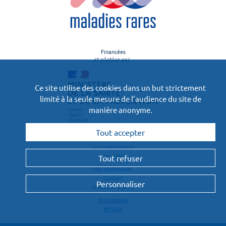
Financées
et pilotées par :
Ce site utilise des cookies dans un but strictement
limité à la seule mesure de l’audience du site de
manière anonyme.
Tout accepter
Le projet
Les contributeurs
Les clés
Tout refuser
Nos partenaires
Contact
Personnaliser
Mentions légales
#clesdudiag
#FSMR