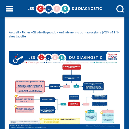
Panneau de gestion des cookies
SEARCH :
Accueil
>
Fiches - Clés du diagnostic
>
Anémie normo ou macrocytaire (VGM >98 fl)
chez l’adulte