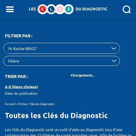
Panneau de gestion des cookies
SEARCH :
FILTRER PAR :
Pr Karine BRIOT
Chargement...
TRIER PAR :
A-Z (Signe clinique)
Date de publication
Accueil
>
Fiches - Clés du diagnostic
Toutes les Clés du Diagnostic
Les Clés du Diagnostic sont un outil d’aide au diagnostic issu d’une
collaboration des 23 filières de santé maladies rares. Afin de faciliter le