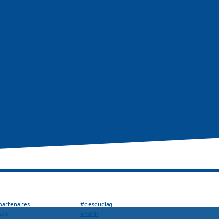
partenaires
#clesdudiag
act
#FSMR