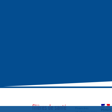
Financées
et pilotées par :