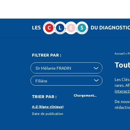
Panneau de gestion des cookies
SEARCH :
Accueil
>
F
FILTRER PAR :
Tout
Dr Mélanie FRADIN
Les Clés
rares. A
interact
Chargement...
TRIER PAR :
De nouve
A-Z (Signe clinique)
rédacti
Date de publication