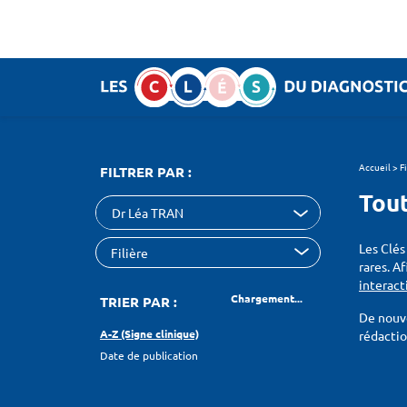
Panneau de gestion des cookies
SEARCH :
Accueil
>
F
FILTRER PAR :
Tout
Dr Léa TRAN
Les Clés
rares. A
interact
Chargement...
TRIER PAR :
De nouve
A-Z (Signe clinique)
rédacti
Date de publication