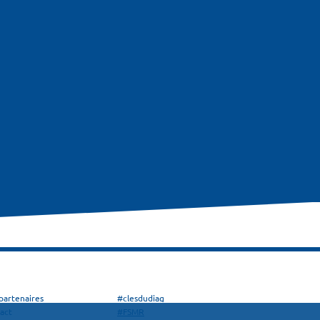
partenaires
#clesdudiag
act
#FSMR