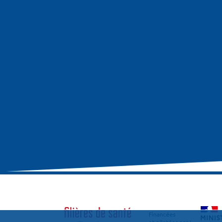
Financées
et pilotées par :