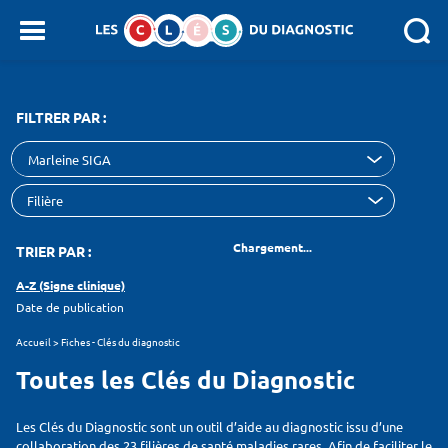
Panneau de gestion des cookies
SEARCH :
FILTRER PAR :
Marleine SIGA
Chargement...
TRIER PAR :
A-Z (Signe clinique)
Date de publication
Accueil
>
Fiches - Clés du diagnostic
Toutes les Clés du Diagnostic
Les Clés du Diagnostic sont un outil d’aide au diagnostic issu d’une
collaboration des 23 filières de santé maladies rares. Afin de faciliter le