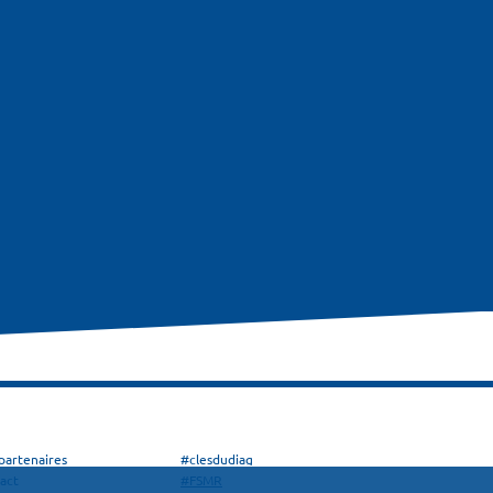
partenaires
#clesdudiag
act
#FSMR