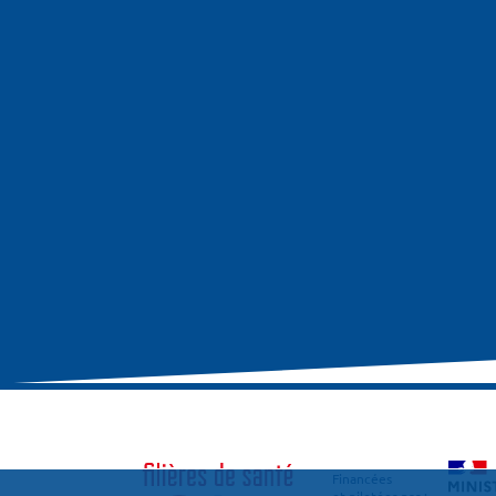
Financées
et pilotées par :