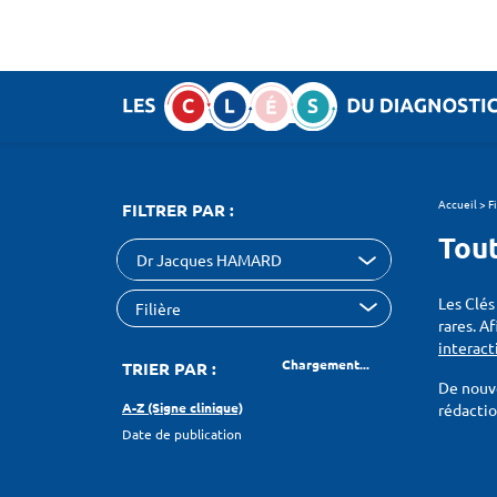
Panneau de gestion des cookies
SEARCH :
Accueil
>
F
FILTRER PAR :
Tout
Dr Jacques HAMARD
Les Clés
rares. A
interact
Chargement...
TRIER PAR :
De nouve
A-Z (Signe clinique)
rédacti
Date de publication