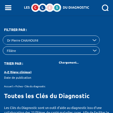
Panneau de gestion des cookies
SEARCH :
FILTRER PAR :
Dr Pierre CHAMOUNI
Chargement...
TRIER PAR :
A-Z (Signe clinique)
Date de publication
Accueil
>
Fiches - Clés du diagnostic
Toutes les Clés du Diagnostic
Les Clés du Diagnostic sont un outil d’aide au diagnostic issu d’une
collaboration des 23 filières de santé maladies rares. Afin de faciliter le