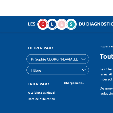
Panneau de gestion des cookies
SEARCH :
Accueil
>
F
FILTRER PAR :
Tout
Pr Sophie GEORGIN-LAVIALLE
Les Clés
rares. A
interact
Chargement...
TRIER PAR :
De nouve
A-Z (Signe clinique)
rédacti
Date de publication