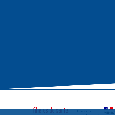
Financées
et pilotées par :