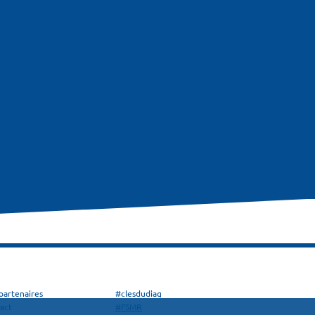
partenaires
#clesdudiag
act
#FSMR