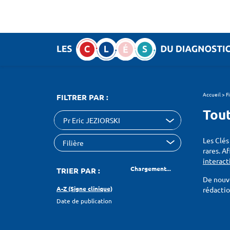
Panneau de gestion des cookies
SEARCH :
Accueil
>
F
FILTRER PAR :
Tout
Pr Eric JEZIORSKI
Les Clés
rares. A
interact
Chargement...
TRIER PAR :
De nouve
A-Z (Signe clinique)
rédacti
Date de publication