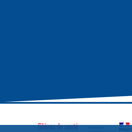
Financées
et pilotées par :