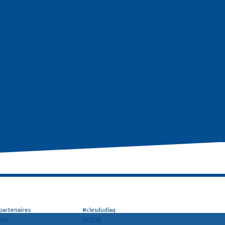
partenaires
#clesdudiag
act
#FSMR