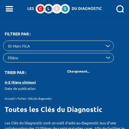
Panneau de gestion des cookies
SEARCH :
FILTRER PAR :
Dr Marc FILA
Chargement...
TRIER PAR :
A-Z (Signe clinique)
Date de publication
Accueil
>
Fiches - Clés du diagnostic
Toutes les Clés du Diagnostic
Les Clés du Diagnostic sont un outil d’aide au diagnostic issu d’une
collaboration des 23 filières de santé maladies rares. Afin de faciliter le