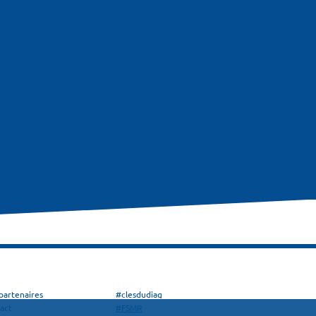
partenaires
#clesdudiag
act
#FSMR