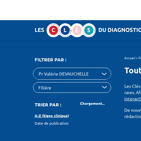
Panneau de gestion des cookies
SEARCH :
Accueil
>
F
FILTRER PAR :
Tout
Pr Valérie DEVAUCHELLE
Les Clés
rares. A
interact
Chargement...
TRIER PAR :
De nouve
A-Z (Signe clinique)
rédacti
Date de publication