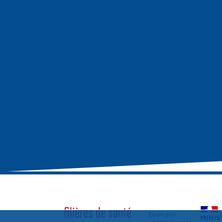
Financées
et pilotées par :