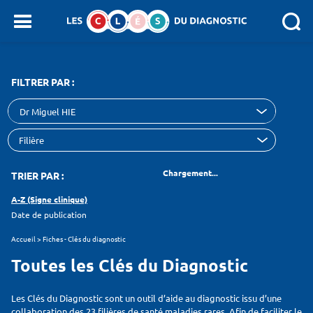
Panneau de gestion des cookies
SEARCH :
FILTRER PAR :
Dr Miguel HIE
Chargement...
TRIER PAR :
A-Z (Signe clinique)
Date de publication
Accueil
>
Fiches - Clés du diagnostic
Toutes les Clés du Diagnostic
Les Clés du Diagnostic sont un outil d’aide au diagnostic issu d’une
collaboration des 23 filières de santé maladies rares. Afin de faciliter le