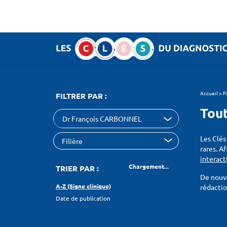
Panneau de gestion des cookies
SEARCH :
Accueil
>
F
FILTRER PAR :
Tout
Dr François CARBONNEL
Les Clés
rares. A
interact
Chargement...
TRIER PAR :
De nouve
A-Z (Signe clinique)
rédacti
Date de publication