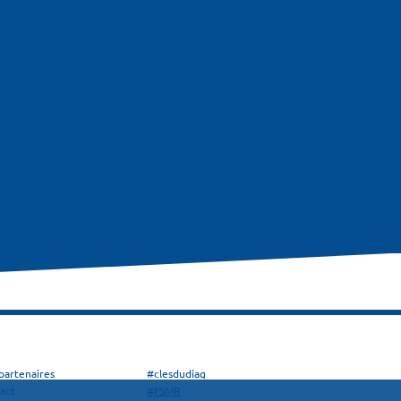
partenaires
#clesdudiag
act
#FSMR