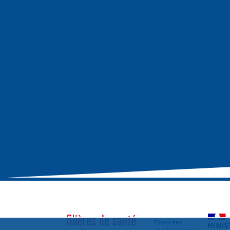
Financées
et pilotées par :