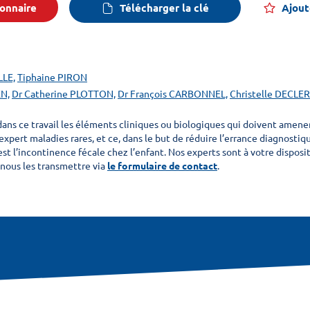
onnaire
Télécharger la clé
Ajout
LLE,
Tiphaine PIRON
EN,
Dr Catherine PLOTTON,
Dr François CARBONNEL,
Christelle DECLE
dans ce travail les éléments cliniques ou biologiques qui doivent amener 
expert maladies rares, et ce, dans le but de réduire l’errance diagnostiq
 est l’incontinence fécale chez l’enfant. Nos experts sont à votre dispos
 nous les transmettre via
le formulaire de contact
.