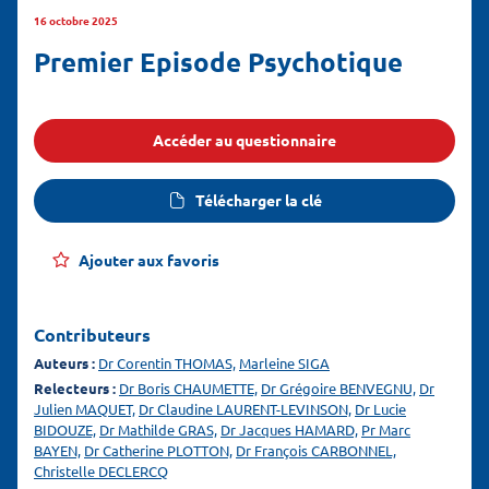
16 octobre 2025
Premier Episode Psychotique
Accéder au questionnaire
Télécharger la clé
Ajouter aux favoris
Contributeurs
Auteurs :
Dr Corentin THOMAS,
Marleine SIGA
Relecteurs :
Dr Boris CHAUMETTE,
Dr Grégoire BENVEGNU,
Dr
Julien MAQUET,
Dr Claudine LAURENT-LEVINSON,
Dr Lucie
BIDOUZE,
Dr Mathilde GRAS,
Dr Jacques HAMARD,
Pr Marc
BAYEN,
Dr Catherine PLOTTON,
Dr François CARBONNEL,
Christelle DECLERCQ