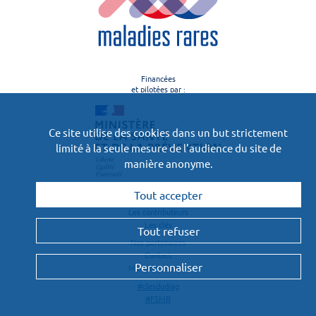
Financées
et pilotées par :
Ce site utilise des cookies dans un but strictement
limité à la seule mesure de l’audience du site de
manière anonyme.
Tout accepter
Le projet
Les contributeurs
Les clés
Tout refuser
Nos partenaires
Contact
Personnaliser
Mentions légales
#clesdudiag
#FSMR